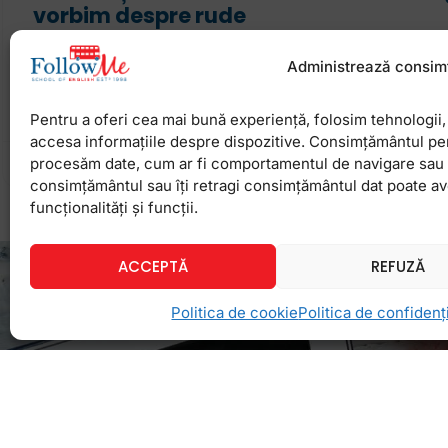
vorbim despre rude
Tema de vocabular legată de familie și membrii fami
Administrează consim
mai accesibile și poate fi abordată în engleză la c
vârste cum ar fi 3-4
Pentru a oferi cea mai bună experiență, folosim tehnologii, 
accesa informațiile despre dispozitive. Consimțământul pe
procesăm date, cum ar fi comportamentul de navigare sau ID
22 octombrie 2024
Niciun comentariu
consimțământul sau îți retragi consimțământul dat poate a
funcționalități și funcții.
ACCEPTĂ
REFUZĂ
Politica de cookie
Politica de confidenți