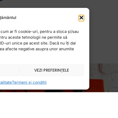
liei e printre cele
țământul
ursuri sau acasă de la
cum ar fi cookie-uri, pentru a stoca și/sau
ntru aceste tehnologii ne permite să
-uri unice pe acest site. Dacă nu îți dai
vea afecte negative asupra unor anumite
VEZI PREFERINȚELE
alitate
Termeni și condiții
Newsletter