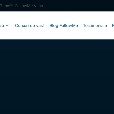
Titan
FollowMe Vitan
ză
Cursuri de vară
Blog FollowMe
Testimoniale