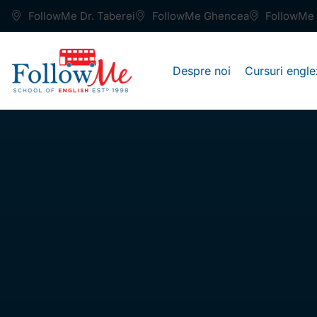
FollowMe Dr. Taberei
FollowMe Ghencea
FollowMe 
Despre noi
Cursuri engle