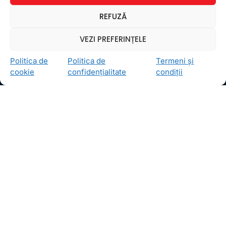
Ceea ce ne ghidează pe toţi cei din echipa FollowMe
REFUZĂ
este motto-ul
Învaţă zâmbind
. Vrem să realizăm asta
pentru toţi cei care ne trec pragul, copii sau adulţi.
VEZI PREFERINȚELE
Locații
Politica de
Politica de
Termeni și
FollowMe Dr. Taberei
cookie
confidențialitate
condiții
FollowMe Ghencea
FollowMe Titan
FollowMe Vitan
Informații Utile
Regulament FollowMe
Structură an școlar
Contact
Testimoniale
GDPR
Politica de confidențialitate