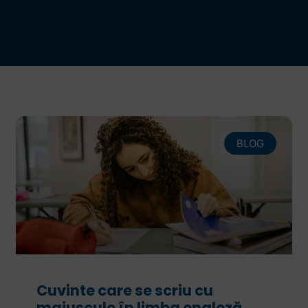
BLOG
Cuvinte care se scriu cu
majuscule în limba engleză