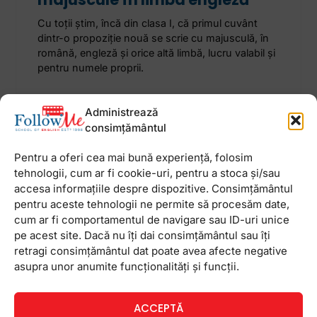
Cu toții știm, încă din clasa I, că primul cuvânt
dintr-o propoziție nouă se scrie cu majusculă, în
română, engleză și orice altă limbă, lucru valabil și
pentru numele proprii.
11 aprilie 2025
Niciun comentariu
Administrează
consimțământul
Pentru a oferi cea mai bună experiență, folosim
tehnologii, cum ar fi cookie-uri, pentru a stoca și/sau
accesa informațiile despre dispozitive. Consimțământul
Newsletter
pentru aceste tehnologii ne permite să procesăm date,
cum ar fi comportamentul de navigare sau ID-uri unice
pe acest site. Dacă nu îți dai consimțământul sau îți
retragi consimțământul dat poate avea afecte negative
asupra unor anumite funcționalități și funcții.
ACCEPTĂ