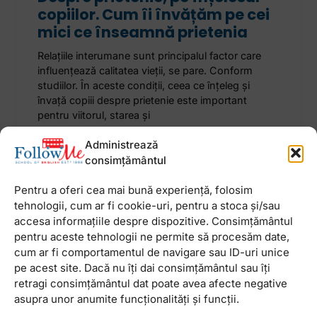
copiilor. Cum îi învățăm pe cei
mici ce înseamnă prietenia
Relațiile interumane sunt principalul factor care
influențează calitatea vieții, se pare. Conform
studiilor. În aceste condiții, ceea ce înțeleg și
învață copiii despre prietenie este important
pentru viitorul, starea și
Administrează
19 ianuarie 2023
Niciun comentariu
consimțământul
Pentru a oferi cea mai bună experiență, folosim
tehnologii, cum ar fi cookie-uri, pentru a stoca și/sau
accesa informațiile despre dispozitive. Consimțământul
pentru aceste tehnologii ne permite să procesăm date,
Newsletter
cum ar fi comportamentul de navigare sau ID-uri unice
pe acest site. Dacă nu îți dai consimțământul sau îți
retragi consimțământul dat poate avea afecte negative
asupra unor anumite funcționalități și funcții.