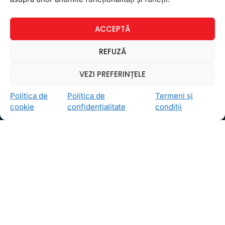
12 august 2020
Niciun comentariu
ACCEPTĂ
REFUZĂ
Newsletter
VEZI PREFERINȚELE
Politica de
Politica de
Termeni și
cookie
confidențialitate
condiții
Ceea ce ne ghidează pe toţi cei din echipa FollowMe
este motto-ul
Învaţă zâmbind
. Vrem să realizăm asta
pentru toţi cei care ne trec pragul, copii sau adulţi.
Locații
FollowMe Dr. Taberei