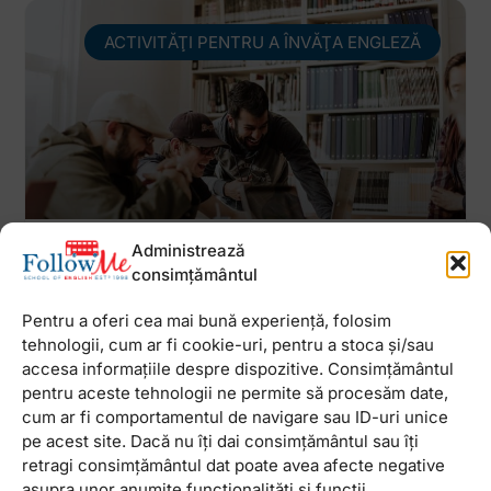
ACTIVITĂŢI PENTRU A ÎNVĂŢA ENGLEZĂ
Administrează
Cum se desfăşoară un curs de
consimțământul
limba engleză. Tot ce trebuie să
Pentru a oferi cea mai bună experiență, folosim
ştii
tehnologii, cum ar fi cookie-uri, pentru a stoca și/sau
Serios, mă poate învăţa cineva să conduc? Dacă
accesa informațiile despre dispozitive. Consimțământul
nu am reuşit până acum? Asta mă gândeam cu
pentru aceste tehnologii ne permite să procesăm date,
resemnare cu ceva timp în urmă, având permisul
cum ar fi comportamentul de navigare sau ID-uri unice
de conducere în buzunar de
pe acest site. Dacă nu îți dai consimțământul sau îți
retragi consimțământul dat poate avea afecte negative
asupra unor anumite funcționalități și funcții.