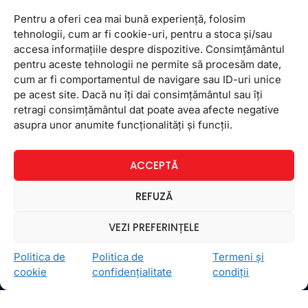
Pentru a oferi cea mai bună experiență, folosim
tehnologii, cum ar fi cookie-uri, pentru a stoca și/sau
accesa informațiile despre dispozitive. Consimțământul
pentru aceste tehnologii ne permite să procesăm date,
cum ar fi comportamentul de navigare sau ID-uri unice
pe acest site. Dacă nu îți dai consimțământul sau îți
retragi consimțământul dat poate avea afecte negative
asupra unor anumite funcționalități și funcții.
Ceea ce ne ghidează pe toţi cei din echipa FollowMe
este motto-ul
Învaţă zâmbind
. Vrem să realizăm asta
pentru toţi cei care ne trec pragul, copii sau adulţi.
ACCEPTĂ
Locații
REFUZĂ
FollowMe Dr. Taberei
VEZI PREFERINȚELE
FollowMe Ghencea
FollowMe Titan
Politica de
Politica de
Termeni și
FollowMe Vitan
cookie
confidențialitate
condiții
Informații Utile