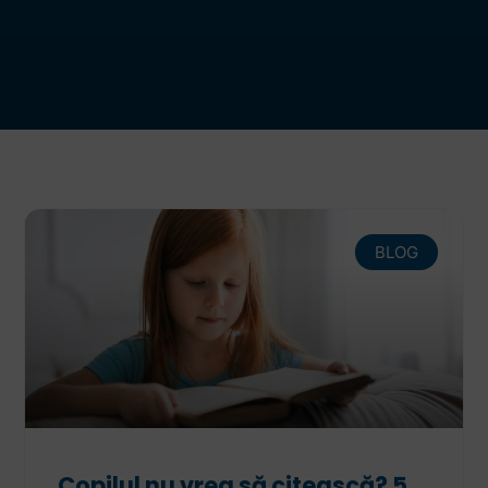
BLOG
Copilul nu vrea să citească? 5