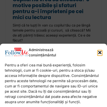
motive posibile și sfaturi
pentru a-i împrieteni pe cei
mici cu lectura
Simți că te lupți în van cu copilul tău ca pe lângă
temele pentru școală și cursuri, să citească? Mii
de alți părinți trăiesc aceeași experiență. Ce e de
făcut?
Administrează
7 august 2024
Niciun comentariu
consimțământul
Pentru a oferi cea mai bună experiență, folosim
tehnologii, cum ar fi cookie-uri, pentru a stoca și/sau
accesa informațiile despre dispozitive. Consimțământul
pentru aceste tehnologii ne permite să procesăm date,
Newsletter
cum ar fi comportamentul de navigare sau ID-uri unice
pe acest site. Dacă nu îți dai consimțământul sau îți
retragi consimțământul dat poate avea afecte negative
asupra unor anumite funcționalități și funcții.