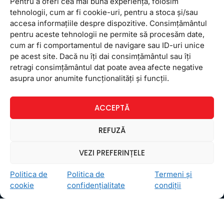
Pentru a oferi cea mai bună experiență, folosim
tehnologii, cum ar fi cookie-uri, pentru a stoca și/sau
accesa informațiile despre dispozitive. Consimțământul
pentru aceste tehnologii ne permite să procesăm date,
cum ar fi comportamentul de navigare sau ID-uri unice
pe acest site. Dacă nu îți dai consimțământul sau îți
retragi consimțământul dat poate avea afecte negative
Ceea ce ne ghidează pe toţi cei din echipa FollowMe
asupra unor anumite funcționalități și funcții.
este motto-ul
Învaţă zâmbind
. Vrem să realizăm asta
pentru toţi cei care ne trec pragul, copii sau adulţi.
ACCEPTĂ
Locații
REFUZĂ
FollowMe Dr. Taberei
FollowMe Ghencea
VEZI PREFERINȚELE
FollowMe Titan
Politica de
Politica de
Termeni și
FollowMe Vitan
cookie
confidențialitate
condiții
Informații Utile
Regulament FollowMe
Structură an școlar