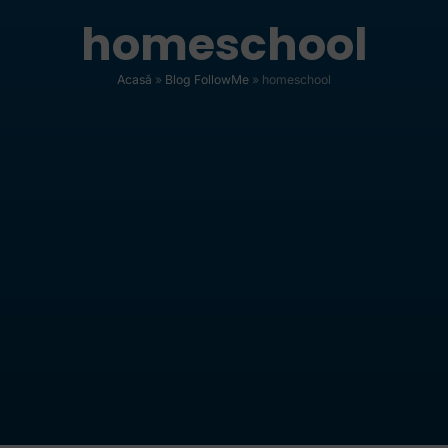
homeschool
Acasă
»
Blog FollowMe
»
homeschool