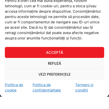
Pentru a oferi cea mai bună experiență, folosim
tehnologii, cum ar fi cookie-uri, pentru a stoca și/sau
accesa informațiile despre dispozitive. Consimțământul
pentru aceste tehnologii ne permite să procesăm date,
cum ar fi comportamentul de navigare sau ID-uri unice
pe acest site. Dacă nu îți dai consimțământul sau îți
retragi consimțământul dat poate avea afecte negative
Ceea ce ne ghidează pe toţi cei din echipa FollowMe
asupra unor anumite funcționalități și funcții.
este motto-ul
Învaţă zâmbind
. Vrem să realizăm asta
pentru toţi cei care ne trec pragul, copii sau adulţi.
ACCEPTĂ
Locații
REFUZĂ
FollowMe Dr. Taberei
FollowMe Ghencea
VEZI PREFERINȚELE
FollowMe Titan
Politica de
Politica de
Termeni și
FollowMe Vitan
cookie
confidențialitate
condiții
Informații Utile
Regulament FollowMe
Structură an școlar