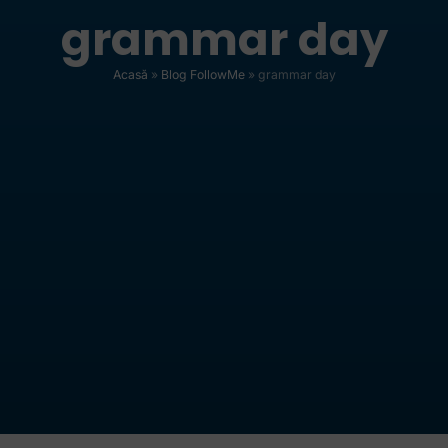
grammar day
Acasă
»
Blog FollowMe
»
grammar day