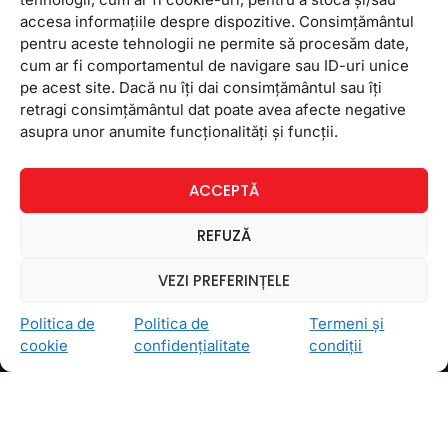
accesa informațiile despre dispozitive. Consimțământul
pentru aceste tehnologii ne permite să procesăm date,
cum ar fi comportamentul de navigare sau ID-uri unice
pe acest site. Dacă nu îți dai consimțământul sau îți
retragi consimțământul dat poate avea afecte negative
Ceea ce ne ghidează pe toţi cei din echipa FollowMe
asupra unor anumite funcționalități și funcții.
este motto-ul
Învaţă zâmbind
. Vrem să realizăm asta
pentru toţi cei care ne trec pragul, copii sau adulţi.
ACCEPTĂ
Locații
FollowMe Dr. Taberei
REFUZĂ
FollowMe Ghencea
VEZI PREFERINȚELE
FollowMe Titan
FollowMe Vitan
Politica de
Politica de
Termeni și
cookie
confidențialitate
condiții
Informații Utile
Regulament FollowMe
Structură an școlar
Contact