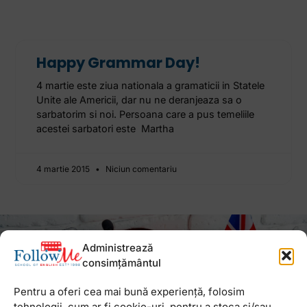
Happy Grammar Day!
4 martie este ziua nationala a gramaticii in Statele
Unite ale Americii, dar nu ne deranjeaza sa o
sarbatorim si noi. Persoana care a pus temeliile
acestei sarbatori este Martha
4 martie 2015
Niciun comentariu
Newsletter
Administrează
consimțământul
Pentru a oferi cea mai bună experiență, folosim
tehnologii, cum ar fi cookie-uri, pentru a stoca și/sau