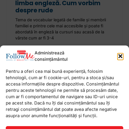
limba engleză. Cum vorbim
despre rude
Tema de vocabular legată de familie și membrii
familiei e printre cele mai accesibile și poate fi
abordată în engleză la cursuri sau acasă de la
vârste cum ar fi 3-4
Administrează
22 octombrie 2024
Niciun comentariu
consimțământul
Pentru a oferi cea mai bună experiență, folosim
tehnologii, cum ar fi cookie-uri, pentru a stoca și/sau
accesa informațiile despre dispozitive. Consimțământul
Newsletter
pentru aceste tehnologii ne permite să procesăm date,
cum ar fi comportamentul de navigare sau ID-uri unice
pe acest site. Dacă nu îți dai consimțământul sau îți
retragi consimțământul dat poate avea afecte negative
asupra unor anumite funcționalități și funcții.