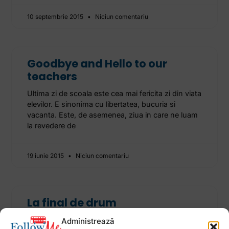
10 septembrie 2015
Niciun comentariu
Goodbye and Hello to our
teachers
Ultima zi de scoala este cea mai fericita zi din viata
elevilor. E sinonima cu libertatea, bucuria si
vacanta. Este, de asemenea, ziua in care ne luam
la revedere de
19 iunie 2015
Niciun comentariu
La final de drum
Au fost 8 luni lungi pline de invatare, munca,
Administrează