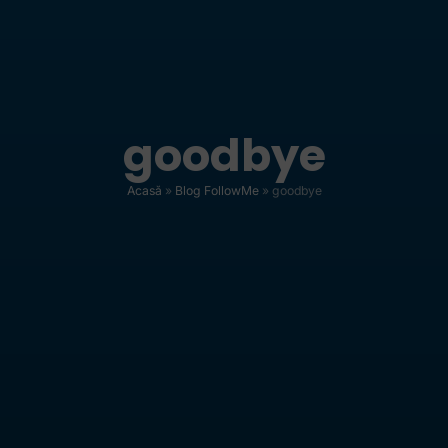
goodbye
Acasă
»
Blog FollowMe
»
goodbye