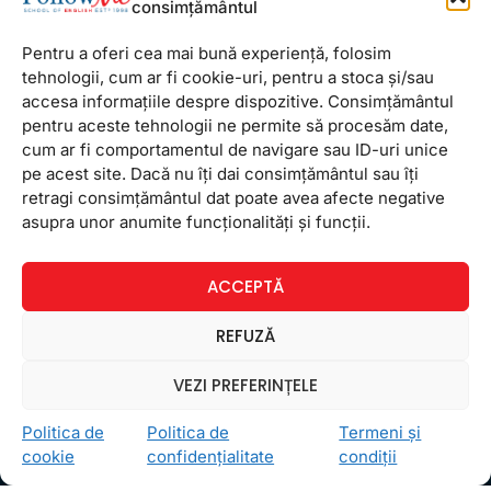
inrosiri de lucrari si munca pe branci. Am invatat
consimțământul
impreuna unii de la ceilalti, am evoluat si am
format o mica
Pentru a oferi cea mai bună experiență, folosim
tehnologii, cum ar fi cookie-uri, pentru a stoca și/sau
accesa informațiile despre dispozitive. Consimțământul
17 iunie 2015
Niciun comentariu
pentru aceste tehnologii ne permite să procesăm date,
cum ar fi comportamentul de navigare sau ID-uri unice
pe acest site. Dacă nu îți dai consimțământul sau îți
retragi consimțământul dat poate avea afecte negative
asupra unor anumite funcționalități și funcții.
Newsletter
ACCEPTĂ
REFUZĂ
VEZI PREFERINȚELE
Politica de
Politica de
Termeni și
Ceea ce ne ghidează pe toţi cei din echipa FollowMe
cookie
confidențialitate
condiții
este motto-ul
Învaţă zâmbind
. Vrem să realizăm asta