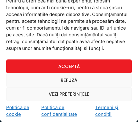
Pentru a oferi cea mai bună experiență, folosim
tehnologii, cum ar fi cookie-uri, pentru a stoca și/sau
accesa informațiile despre dispozitive. Consimțământul
pentru aceste tehnologii ne permite să procesăm date,
cum ar fi comportamentul de navigare sau ID-uri unice
pe acest site. Dacă nu îți dai consimțământul sau îți
retragi consimțământul dat poate avea afecte negative
Ceea ce ne ghidează pe toţi cei din echipa FollowMe
asupra unor anumite funcționalități și funcții.
este motto-ul
Învaţă zâmbind
. Vrem să realizăm asta
pentru toţi cei care ne trec pragul, copii sau adulţi.
ACCEPTĂ
Locații
REFUZĂ
FollowMe Dr. Taberei
FollowMe Ghencea
VEZI PREFERINȚELE
FollowMe Titan
Politica de
Politica de
Termeni și
FollowMe Vitan
cookie
confidențialitate
condiții
Informații Utile
Regulament FollowMe
Structură an școlar