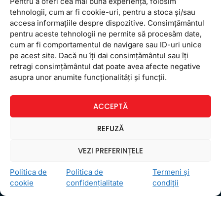
Pentru a oferi cea mai bună experiență, folosim
tehnologii, cum ar fi cookie-uri, pentru a stoca și/sau
accesa informațiile despre dispozitive. Consimțământul
pentru aceste tehnologii ne permite să procesăm date,
cum ar fi comportamentul de navigare sau ID-uri unice
pe acest site. Dacă nu îți dai consimțământul sau îți
retragi consimțământul dat poate avea afecte negative
Ceea ce ne ghidează pe toţi cei din echipa FollowMe
asupra unor anumite funcționalități și funcții.
este motto-ul
Învaţă zâmbind
. Vrem să realizăm asta
pentru toţi cei care ne trec pragul, copii sau adulţi.
ACCEPTĂ
Locații
REFUZĂ
FollowMe Dr. Taberei
FollowMe Ghencea
VEZI PREFERINȚELE
FollowMe Titan
Politica de
Politica de
Termeni și
FollowMe Vitan
cookie
confidențialitate
condiții
Informații Utile
Regulament FollowMe
Structură an școlar