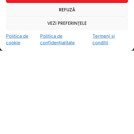
Ceea ce ne ghidează pe toţi cei din echipa FollowMe
REFUZĂ
este motto-ul
Învaţă zâmbind
. Vrem să realizăm asta
pentru toţi cei care ne trec pragul, copii sau adulţi.
VEZI PREFERINȚELE
Locații
Politica de
Politica de
Termeni și
FollowMe Dr. Taberei
cookie
confidențialitate
condiții
FollowMe Ghencea
FollowMe Titan
FollowMe Vitan
Informații Utile
Regulament FollowMe
Structură an școlar
Contact
Testimoniale
GDPR
Politica de confidențialitate