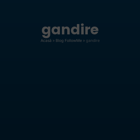
gandire
Acasă
»
Blog FollowMe
»
gandire