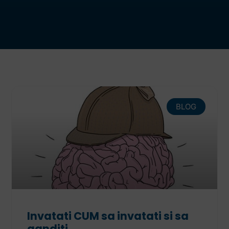
BLOG
Invatati CUM sa invatati si sa
ganditi