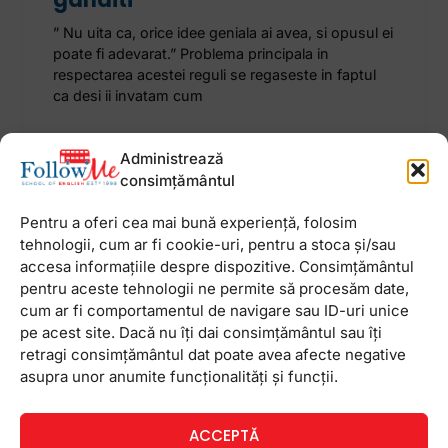
” Nu uita ca, orice idee geniala ai avea, si opusul ei
poate fi adevarat.” Problema principala in
respectarea acestei reguli se regaseste in faptul
ca desi ii invatam cum
28 februarie 2013
Niciun comentariu
Administrează
consimțământul
Pentru a oferi cea mai bună experiență, folosim
tehnologii, cum ar fi cookie-uri, pentru a stoca și/sau
accesa informațiile despre dispozitive. Consimțământul
Newsletter
pentru aceste tehnologii ne permite să procesăm date,
cum ar fi comportamentul de navigare sau ID-uri unice
pe acest site. Dacă nu îți dai consimțământul sau îți
retragi consimțământul dat poate avea afecte negative
asupra unor anumite funcționalități și funcții.
ACCEPTĂ