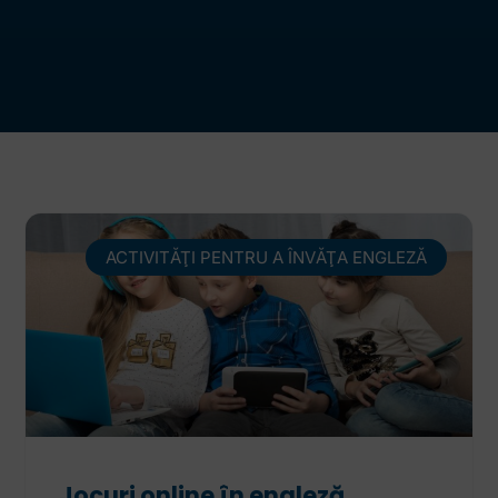
ACTIVITĂŢI PENTRU A ÎNVĂŢA ENGLEZĂ
Jocuri online în engleză