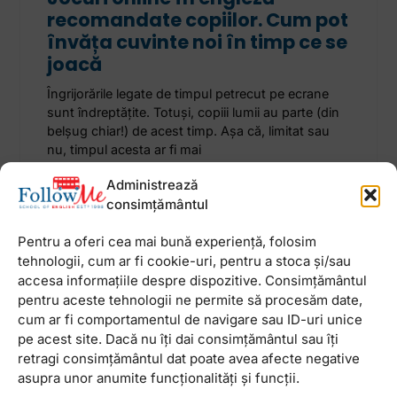
recomandate copiilor. Cum pot
învăța cuvinte noi în timp ce se
joacă
Îngrijorările legate de timpul petrecut pe ecrane
sunt îndreptățite. Totuși, copiii lumii au parte (din
belșug chiar!) de acest timp. Așa că, limitat sau
nu, timpul acesta ar fi mai
Administrează
3 februarie 2026
Niciun comentariu
consimțământul
Pentru a oferi cea mai bună experiență, folosim
tehnologii, cum ar fi cookie-uri, pentru a stoca și/sau
accesa informațiile despre dispozitive. Consimțământul
pentru aceste tehnologii ne permite să procesăm date,
Newsletter
cum ar fi comportamentul de navigare sau ID-uri unice
pe acest site. Dacă nu îți dai consimțământul sau îți
retragi consimțământul dat poate avea afecte negative
asupra unor anumite funcționalități și funcții.