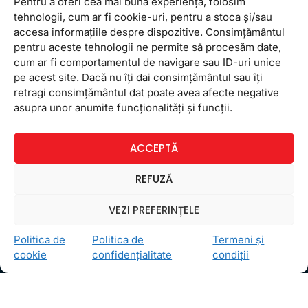
Pentru a oferi cea mai bună experiență, folosim
tehnologii, cum ar fi cookie-uri, pentru a stoca și/sau
accesa informațiile despre dispozitive. Consimțământul
pentru aceste tehnologii ne permite să procesăm date,
cum ar fi comportamentul de navigare sau ID-uri unice
pe acest site. Dacă nu îți dai consimțământul sau îți
retragi consimțământul dat poate avea afecte negative
Ceea ce ne ghidează pe toţi cei din echipa FollowMe
asupra unor anumite funcționalități și funcții.
este motto-ul
Învaţă zâmbind
. Vrem să realizăm asta
pentru toţi cei care ne trec pragul, copii sau adulţi.
ACCEPTĂ
Locații
REFUZĂ
FollowMe Dr. Taberei
FollowMe Ghencea
VEZI PREFERINȚELE
FollowMe Titan
Politica de
Politica de
Termeni și
FollowMe Vitan
cookie
confidențialitate
condiții
Informații Utile
Regulament FollowMe
Structură an școlar