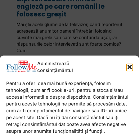
engleză pe care românii le
folosesc greșit
Mai știi acele glume de la televizor, când reporterul
adresează anumitor oameni întrebări folosind
cuvinte mai grele sau care se confundă ușor, iar
răspunsurile celor intervievați sunt foarte comice?
Cum
Administrează
20 februarie 2023
Niciun comentariu
consimțământul
Pentru a oferi cea mai bună experiență, folosim
tehnologii, cum ar fi cookie-uri, pentru a stoca și/sau
accesa informațiile despre dispozitive. Consimțământul
pentru aceste tehnologii ne permite să procesăm date,
Newsletter
cum ar fi comportamentul de navigare sau ID-uri unice
pe acest site. Dacă nu îți dai consimțământul sau îți
retragi consimțământul dat poate avea afecte negative
asupra unor anumite funcționalități și funcții.