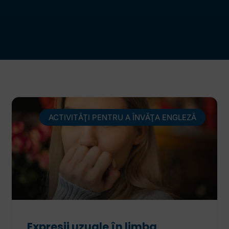
ACTIVITĂŢI PENTRU A ÎNVĂŢA ENGLEZĂ
Expresii uzuale în limba