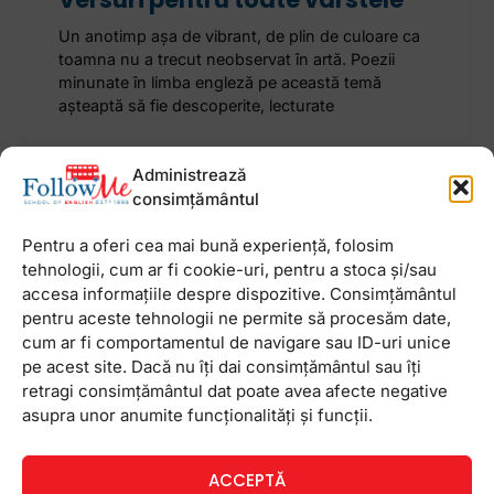
Un anotimp așa de vibrant, de plin de culoare ca
toamna nu a trecut neobservat în artă. Poezii
minunate în limba engleză pe această temă
așteaptă să fie descoperite, lecturate
2 octombrie 2023
Niciun comentariu
Administrează
consimțământul
Pentru a oferi cea mai bună experiență, folosim
tehnologii, cum ar fi cookie-uri, pentru a stoca și/sau
accesa informațiile despre dispozitive. Consimțământul
Newsletter
pentru aceste tehnologii ne permite să procesăm date,
cum ar fi comportamentul de navigare sau ID-uri unice
pe acest site. Dacă nu îți dai consimțământul sau îți
retragi consimțământul dat poate avea afecte negative
asupra unor anumite funcționalități și funcții.
ACCEPTĂ