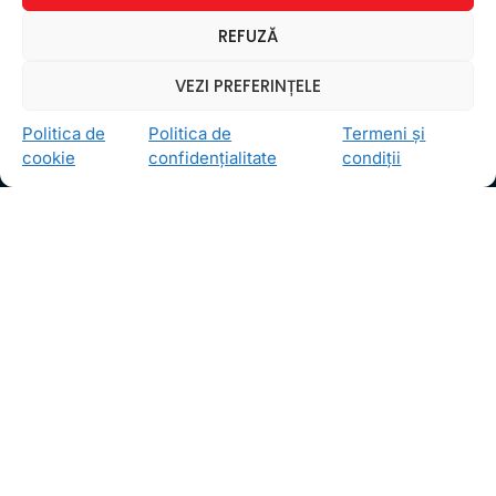
Ceea ce ne ghidează pe toţi cei din echipa FollowMe
REFUZĂ
este motto-ul
Învaţă zâmbind
. Vrem să realizăm asta
pentru toţi cei care ne trec pragul, copii sau adulţi.
VEZI PREFERINȚELE
Locații
Politica de
Politica de
Termeni și
FollowMe Dr. Taberei
cookie
confidențialitate
condiții
FollowMe Ghencea
FollowMe Titan
FollowMe Vitan
Informații Utile
Regulament FollowMe
Structură an școlar
Contact
Testimoniale
GDPR
Politica de confidențialitate