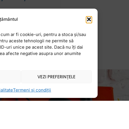
de ciocolată, cozonacul
țământul
entru această ocazie
cum ar fi cookie-uri, pentru a stoca și/sau
ntru aceste tehnologii ne permite să
-uri unice pe acest site. Dacă nu îți dai
vea afecte negative asupra unor anumite
VEZI PREFERINȚELE
alitate
Termeni și condiții
Newsletter