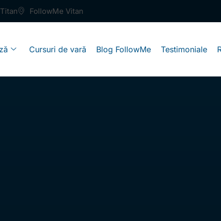
Titan
FollowMe Vitan
ză
Cursuri de vară
Blog FollowMe
Testimoniale