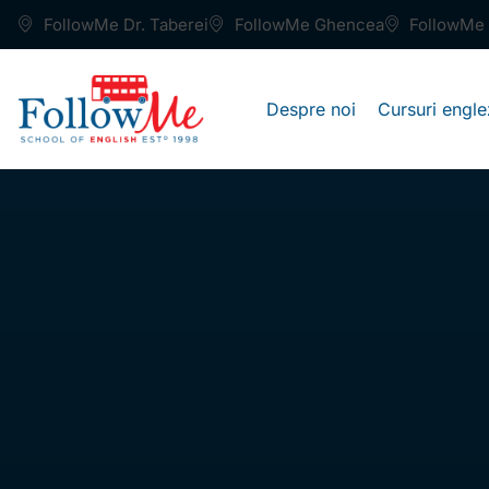
FollowMe Dr. Taberei
FollowMe Ghencea
FollowMe 
Despre noi
Cursuri engle