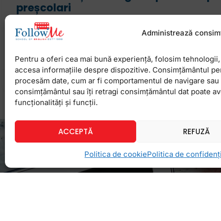
preșcolari
Paștele cu florile sale, iepurașul, ouăle roșii sau 
Administrează consim
ne luminează primăvara, nouă și copiilor noștri. P
specială, e o idee bună ca cei mici să
Pentru a oferi cea mai bună experiență, folosim tehnologii, 
accesa informațiile despre dispozitive. Consimțământul pe
procesăm date, cum ar fi comportamentul de navigare sau ID
3 aprilie 2026
Niciun comentariu
consimțământul sau îți retragi consimțământul dat poate a
funcționalități și funcții.
ACCEPTĂ
REFUZĂ
Politica de cookie
Politica de confidenți