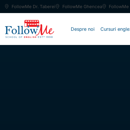
FollowMe Dr. Taberei
FollowMe Ghencea
FollowMe 
Despre noi
Cursuri engle