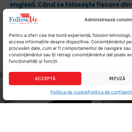
engleză. Când se folosește fiecare din
Deși aceste cuvinte fac parte din vocabularul de n
Administrează consim
mulți vorbitori de engleză, dar și elevi de la cursu
întreabă care este, totuși, diferența dintre MUST,
Pentru a oferi cea mai bună experiență, folosim tehnologii, 
accesa informațiile despre dispozitive. Consimțământul pe
procesăm date, cum ar fi comportamentul de navigare sau ID
18 iunie 2026
Niciun comentariu
consimțământul sau îți retragi consimțământul dat poate a
funcționalități și funcții.
ACCEPTĂ
REFUZĂ
Politica de cookie
Politica de confidenți