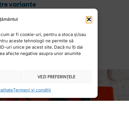
tre variante
ivel A1 elementar,
țământul
rile FollowMe se
cum ar fi cookie-uri, pentru a stoca și/sau
ntru aceste tehnologii ne permite să
-uri unice pe acest site. Dacă nu îți dai
vea afecte negative asupra unor anumite
VEZI PREFERINȚELE
alitate
Termeni și condiții
Newsletter