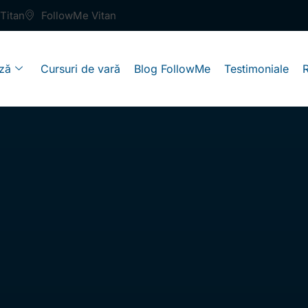
Titan
FollowMe Vitan
ză
Cursuri de vară
Blog FollowMe
Testimoniale