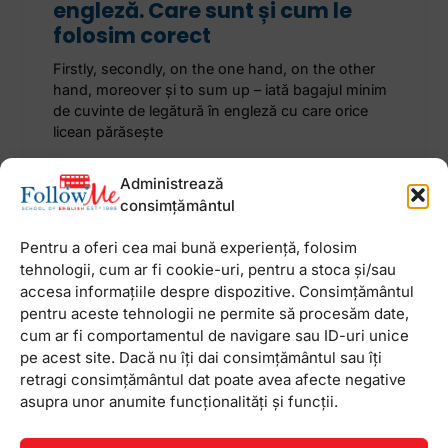
engleză. Care sunt și cum le
folosim corect
Firstly, secondly, on the one hand, on the other
hand, moreover și to sum up – iată bagajul minim
de cuvinte de legătură în engleză cu care orice
licean părăsește
Administrează
20 mai 2024
Niciun comentariu
consimțământul
Pentru a oferi cea mai bună experiență, folosim
tehnologii, cum ar fi cookie-uri, pentru a stoca și/sau
accesa informațiile despre dispozitive. Consimțământul
Newsletter
pentru aceste tehnologii ne permite să procesăm date,
cum ar fi comportamentul de navigare sau ID-uri unice
pe acest site. Dacă nu îți dai consimțământul sau îți
retragi consimțământul dat poate avea afecte negative
asupra unor anumite funcționalități și funcții.