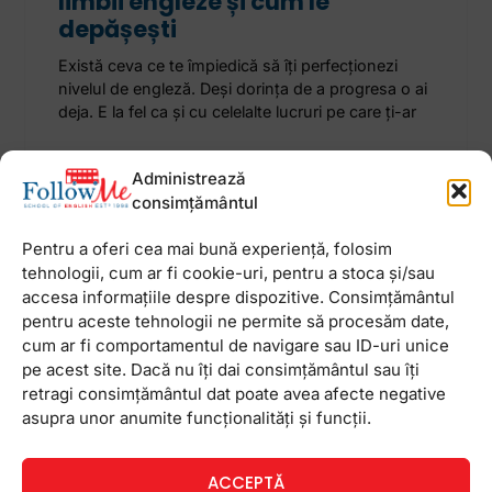
limbii engleze și cum le
depășești
Există ceva ce te împiedică să îți perfecționezi
nivelul de engleză. Deși dorința de a progresa o ai
deja. E la fel ca și cu celelalte lucruri pe care ți-ar
15 ianuarie 2021
Niciun comentariu
Administrează
consimțământul
Pentru a oferi cea mai bună experiență, folosim
tehnologii, cum ar fi cookie-uri, pentru a stoca și/sau
accesa informațiile despre dispozitive. Consimțământul
Newsletter
pentru aceste tehnologii ne permite să procesăm date,
cum ar fi comportamentul de navigare sau ID-uri unice
pe acest site. Dacă nu îți dai consimțământul sau îți
retragi consimțământul dat poate avea afecte negative
asupra unor anumite funcționalități și funcții.
ACCEPTĂ