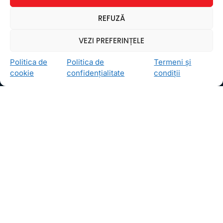
Ceea ce ne ghidează pe toţi cei din echipa FollowMe
REFUZĂ
este motto-ul
Învaţă zâmbind
. Vrem să realizăm asta
pentru toţi cei care ne trec pragul, copii sau adulţi.
VEZI PREFERINȚELE
Locații
Politica de
Politica de
Termeni și
FollowMe Dr. Taberei
cookie
confidențialitate
condiții
FollowMe Ghencea
FollowMe Titan
FollowMe Vitan
Informații Utile
Regulament FollowMe
Structură an școlar
Contact
Testimoniale
GDPR
Politica de confidențialitate