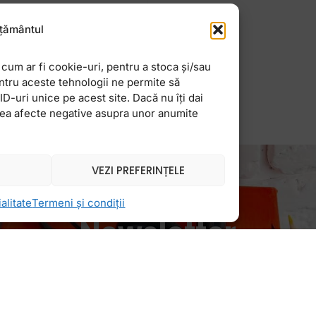
e și pălăria sunt
tic ești gata să pleci.
țământul
cum ar fi cookie-uri, pentru a stoca și/sau
ntru aceste tehnologii ne permite să
-uri unice pe acest site. Dacă nu îți dai
vea afecte negative asupra unor anumite
VEZI PREFERINȚELE
alitate
Termeni și condiții
Newsletter