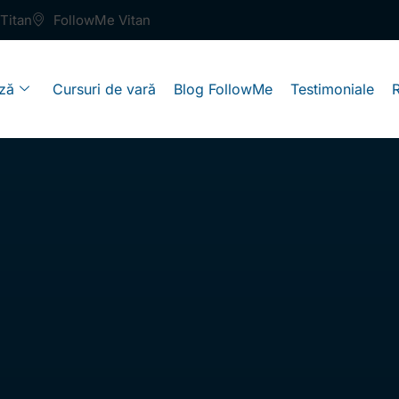
Titan
FollowMe Vitan
ză
Cursuri de vară
Blog FollowMe
Testimoniale