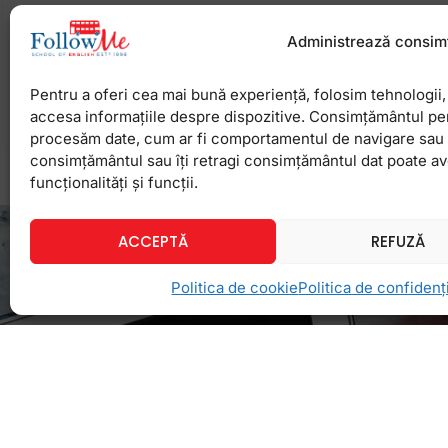
Bagajul e făcut, loțiunea de plajă, ochelarii de soar
bifate pe lista ta de pregătiri pentru concediu, prac
Administrează consim
Nu uita totuși de mesajul
Pentru a oferi cea mai bună experiență, folosim tehnologii, 
accesa informațiile despre dispozitive. Consimțământul pe
18 iunie 2025
Niciun comentariu
procesăm date, cum ar fi comportamentul de navigare sau ID
consimțământul sau îți retragi consimțământul dat poate a
funcționalități și funcții.
ACCEPTĂ
REFUZĂ
Politica de cookie
Politica de confidenți