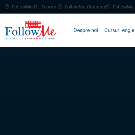
FollowMe Dr. Taberei
FollowMe Ghencea
FollowMe 
Despre noi
Cursuri engle