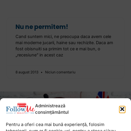
Nu ne permitem!
Cand suntem mici, ne preocupa daca avem cele
mai moderne jucarii, haine sau rechizite. Daca am
fost obisnuiti sa primim tot ce e mai bun, o
„recesiune” in acest caz
8 august 2013
Niciun comentariu
Newsletter
Administrează
consimțământul
Pentru a oferi cea mai bună experiență, folosim
tehnologii, cum ar fi cookie-uri, pentru a stoca și/sau