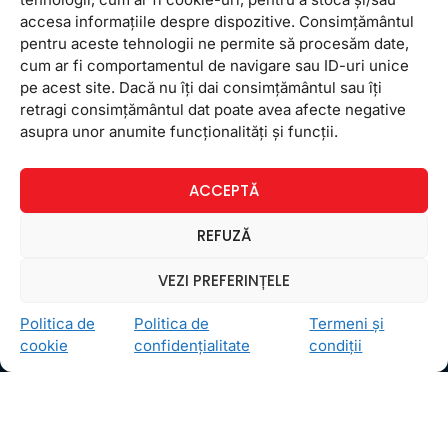
accesa informațiile despre dispozitive. Consimțământul
pentru aceste tehnologii ne permite să procesăm date,
cum ar fi comportamentul de navigare sau ID-uri unice
pe acest site. Dacă nu îți dai consimțământul sau îți
retragi consimțământul dat poate avea afecte negative
Ceea ce ne ghidează pe toţi cei din echipa FollowMe
asupra unor anumite funcționalități și funcții.
este motto-ul
Învaţă zâmbind
. Vrem să realizăm asta
pentru toţi cei care ne trec pragul, copii sau adulţi.
ACCEPTĂ
Locații
FollowMe Dr. Taberei
REFUZĂ
FollowMe Ghencea
VEZI PREFERINȚELE
FollowMe Titan
FollowMe Vitan
Politica de
Politica de
Termeni și
cookie
confidențialitate
condiții
Informații Utile
Regulament FollowMe
Structură an școlar
Contact