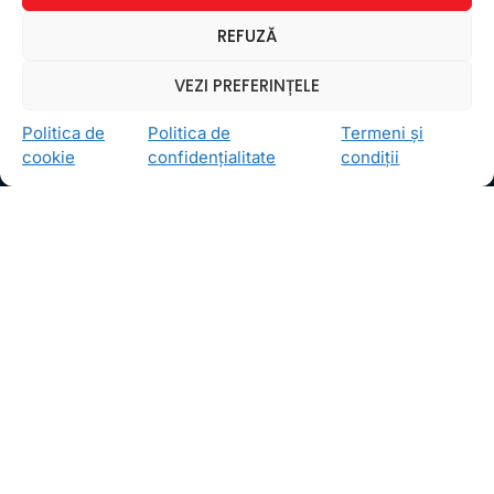
Ceea ce ne ghidează pe toţi cei din echipa FollowMe
REFUZĂ
este motto-ul
Învaţă zâmbind
. Vrem să realizăm asta
pentru toţi cei care ne trec pragul, copii sau adulţi.
VEZI PREFERINȚELE
Locații
Politica de
Politica de
Termeni și
FollowMe Dr. Taberei
cookie
confidențialitate
condiții
FollowMe Ghencea
FollowMe Titan
FollowMe Vitan
Informații Utile
Regulament FollowMe
Structură an școlar
Contact
Testimoniale
GDPR
Politica de confidențialitate