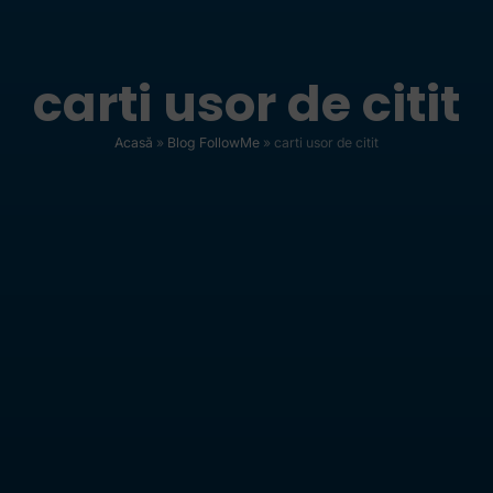
carti usor de citit
Acasă
»
Blog FollowMe
»
carti usor de citit