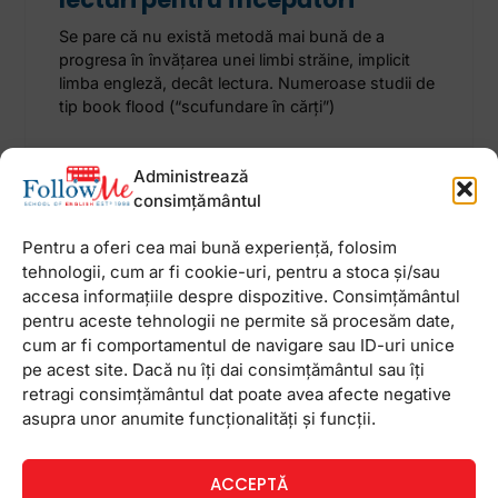
Se pare că nu există metodă mai bună de a
progresa în învăţarea unei limbi străine, implicit
limba engleză, decât lectura. Numeroase studii de
tip book flood (“scufundare în cărţi”)
15 ianuarie 2026
Niciun comentariu
Administrează
consimțământul
Pentru a oferi cea mai bună experiență, folosim
tehnologii, cum ar fi cookie-uri, pentru a stoca și/sau
accesa informațiile despre dispozitive. Consimțământul
Newsletter
pentru aceste tehnologii ne permite să procesăm date,
cum ar fi comportamentul de navigare sau ID-uri unice
pe acest site. Dacă nu îți dai consimțământul sau îți
retragi consimțământul dat poate avea afecte negative
asupra unor anumite funcționalități și funcții.
ACCEPTĂ