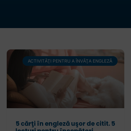
ACTIVITĂŢI PENTRU A ÎNVĂŢA ENGLEZĂ
5 cărţi în engleză uşor de citit. 5
lecturi pentru începători