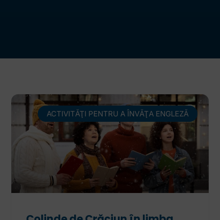
ACTIVITĂŢI PENTRU A ÎNVĂŢA ENGLEZĂ
Colinde de Crăciun în limba