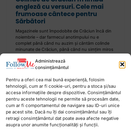
engleză cu versuri. Cele mai
frumoase cântece pentru
Sărbători
Magazinele sunt împodobite de Crăciun încă din
noiembrie – dar farmecul anotimpului nu e
complet până când nu auzim și cântăm colinde
minunate de Crăciun, până când nu simțim miros
Administrează
24 noiembrie 2025
Niciun comentariu
consimțământul
Pentru a oferi cea mai bună experiență, folosim
tehnologii, cum ar fi cookie-uri, pentru a stoca și/sau
accesa informațiile despre dispozitive. Consimțământul
pentru aceste tehnologii ne permite să procesăm date,
Newsletter
cum ar fi comportamentul de navigare sau ID-uri unice
pe acest site. Dacă nu îți dai consimțământul sau îți
retragi consimțământul dat poate avea afecte negative
asupra unor anumite funcționalități și funcții.