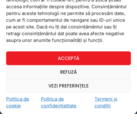
accesa informațiile despre dispozitive. Consimțământul
pentru aceste tehnologii ne permite să procesăm date,
cum ar fi comportamentul de navigare sau ID-uri unice
pe acest site. Dacă nu îți dai consimțământul sau îți
retragi consimțământul dat poate avea afecte negative
Ceea ce ne ghidează pe toţi cei din echipa FollowMe
asupra unor anumite funcționalități și funcții.
este motto-ul
Învaţă zâmbind
. Vrem să realizăm asta
pentru toţi cei care ne trec pragul, copii sau adulţi.
ACCEPTĂ
Locații
FollowMe Dr. Taberei
REFUZĂ
FollowMe Ghencea
VEZI PREFERINȚELE
FollowMe Titan
FollowMe Vitan
Politica de
Politica de
Termeni și
cookie
confidențialitate
condiții
Informații Utile
Regulament FollowMe
Structură an școlar
Contact