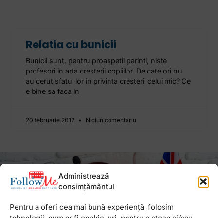
Relatia cu bunicii
Bunicii sunt, pentru proaspetii parinti, niste
profesori in arta cresterii copiiilor. De cate ori nu
au cerut sfatul lor in privinta cresterii celui mic? Ce
e bine sa faca in
20 februarie 2012
Niciun comentariu
Newsletter
Administrează
consimțământul
Pentru a oferi cea mai bună experiență, folosim
tehnologii, cum ar fi cookie-uri, pentru a stoca și/sau