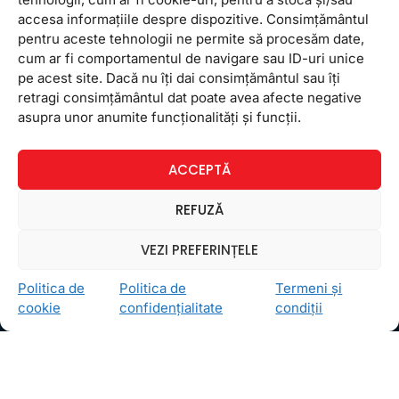
accesa informațiile despre dispozitive. Consimțământul
pentru aceste tehnologii ne permite să procesăm date,
cum ar fi comportamentul de navigare sau ID-uri unice
pe acest site. Dacă nu îți dai consimțământul sau îți
retragi consimțământul dat poate avea afecte negative
Ceea ce ne ghidează pe toţi cei din echipa FollowMe
asupra unor anumite funcționalități și funcții.
este motto-ul
Învaţă zâmbind
. Vrem să realizăm asta
pentru toţi cei care ne trec pragul, copii sau adulţi.
ACCEPTĂ
Locații
FollowMe Dr. Taberei
REFUZĂ
FollowMe Ghencea
VEZI PREFERINȚELE
FollowMe Titan
FollowMe Vitan
Politica de
Politica de
Termeni și
cookie
confidențialitate
condiții
Informații Utile
Regulament FollowMe
Structură an școlar
Contact