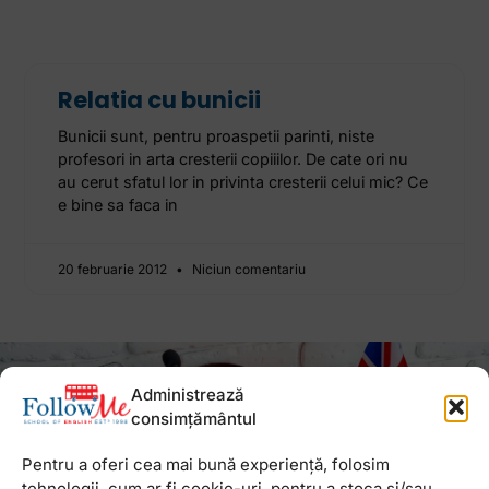
Relatia cu bunicii
Bunicii sunt, pentru proaspetii parinti, niste
profesori in arta cresterii copiiilor. De cate ori nu
au cerut sfatul lor in privinta cresterii celui mic? Ce
e bine sa faca in
20 februarie 2012
Niciun comentariu
Newsletter
Administrează
consimțământul
Pentru a oferi cea mai bună experiență, folosim
tehnologii, cum ar fi cookie-uri, pentru a stoca și/sau