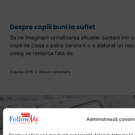
Despre copiii buni la suflet
Sa ne imaginam urmatoarea situatie: suntem intr-o
copii de clasa a patra carora li s-a alaturat un no
coleg se remarca fata de
5 aprilie 2016
Niciun comentariu
Administrează consim