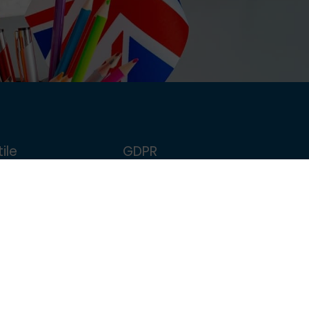
ile
GDPR
FollowMe
Politica de confidențialitate
școlar
Politica de Cookie
Termeni și condiții