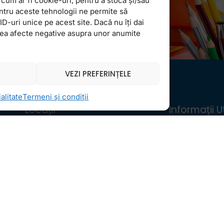
cum ar fi cookie-uri, pentru a stoca și/sau
ntru aceste tehnologii ne permite să
-uri unice pe acest site. Dacă nu îți dai
vea afecte negative asupra unor anumite
VEZI PREFERINȚELE
alitate
Termeni și condiții
Locații
Informații Ut
FollowMe Dr. Taberei
Regulament 
FollowMe Ghencea
Structură an 
FollowMe Titan
Contact
FollowMe Vitan
Testimoniale