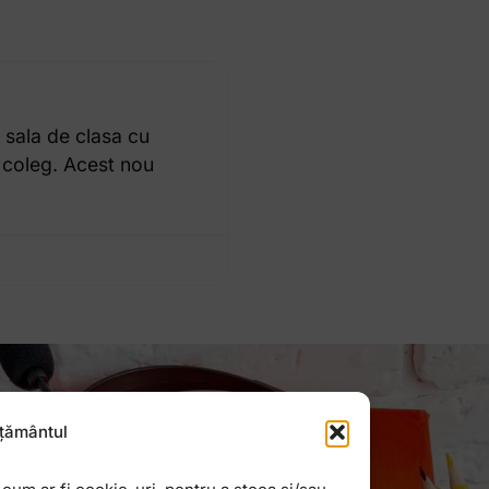
 sala de clasa cu
u coleg. Acest nou
țământul
Newsletter