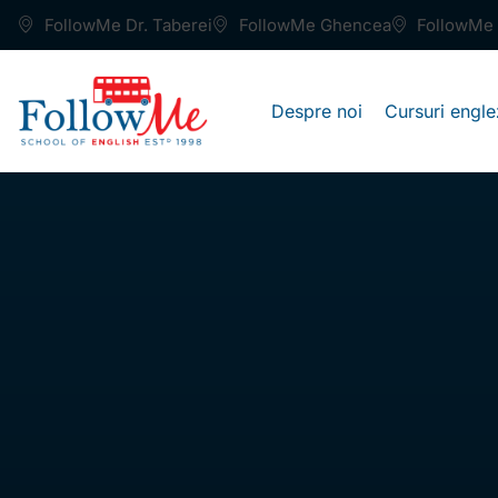
FollowMe Dr. Taberei
FollowMe Ghencea
FollowMe 
Despre noi
Cursuri engle