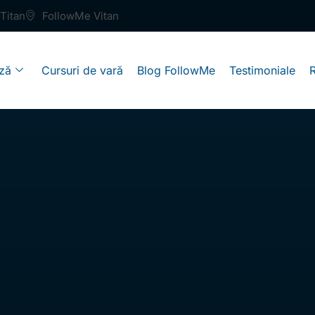
Titan
FollowMe Vitan
ză
Cursuri de vară
Blog FollowMe
Testimoniale