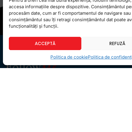
Pentru a oferi cea mai bună experiență, folosim tehnologii, 
accesa informațiile despre dispozitive. Consimțământul pe
procesăm date, cum ar fi comportamentul de navigare sau ID
consimțământul sau îți retragi consimțământul dat poate a
funcționalități și funcții.
ACCEPTĂ
REFUZĂ
Politica de cookie
Politica de confidenți
Ceea ce ne ghidează pe toţi cei din echipa
FollowMe este motto-ul
Învaţă zâmbind
. Vrem să
realizăm asta pentru toţi cei care ne trec pragul,
copii sau adulţi.