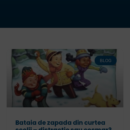
BLOG
Bataia de zapada din curtea
scolii – distractie sau cosmar?