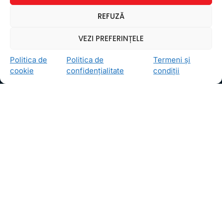
Ceea ce ne ghidează pe toţi cei din echipa FollowMe
REFUZĂ
este motto-ul
Învaţă zâmbind
. Vrem să realizăm asta
pentru toţi cei care ne trec pragul, copii sau adulţi.
VEZI PREFERINȚELE
Locații
Politica de
Politica de
Termeni și
FollowMe Dr. Taberei
cookie
confidențialitate
condiții
FollowMe Ghencea
FollowMe Titan
FollowMe Vitan
Informații Utile
Regulament FollowMe
Structură an școlar
Contact
Testimoniale
GDPR
Politica de confidențialitate