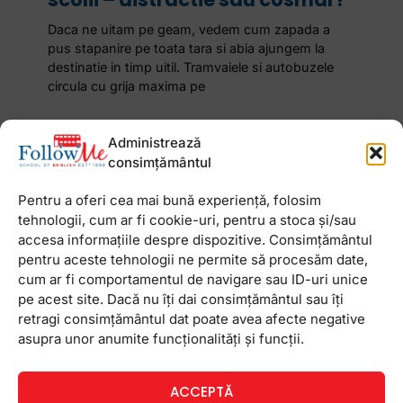
Daca ne uitam pe geam, vedem cum zapada a
pus stapanire pe toata tara si abia ajungem la
destinatie in timp uitil. Tramvaiele si autobuzele
circula cu grija maxima pe
26 ianuarie 2012
Niciun comentariu
Administrează
consimțământul
Pentru a oferi cea mai bună experiență, folosim
tehnologii, cum ar fi cookie-uri, pentru a stoca și/sau
accesa informațiile despre dispozitive. Consimțământul
Newsletter
pentru aceste tehnologii ne permite să procesăm date,
cum ar fi comportamentul de navigare sau ID-uri unice
pe acest site. Dacă nu îți dai consimțământul sau îți
retragi consimțământul dat poate avea afecte negative
asupra unor anumite funcționalități și funcții.
ACCEPTĂ