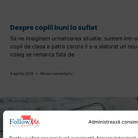
Despre copiii buni la suflet
Sa ne imaginam urmatoarea situatie: suntem intr-o
copii de clasa a patra carora li s-a alaturat un no
coleg se remarca fata de
5 aprilie 2016
Niciun comentariu
Administrează consim