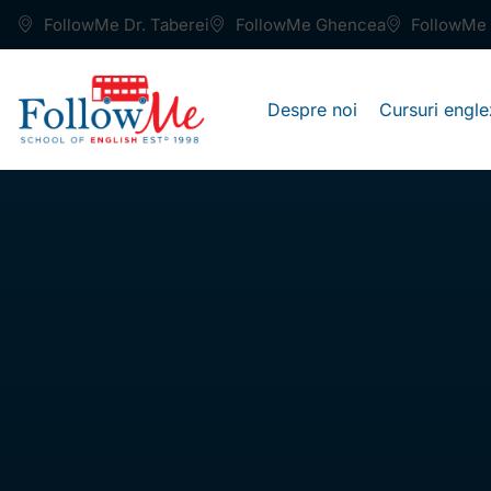
FollowMe Dr. Taberei
FollowMe Ghencea
FollowMe 
Despre noi
Cursuri engle