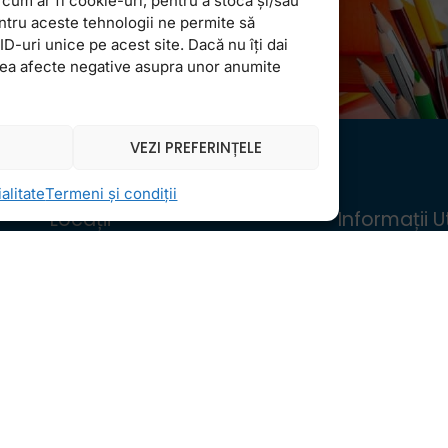
cum ar fi cookie-uri, pentru a stoca și/sau
ntru aceste tehnologii ne permite să
-uri unice pe acest site. Dacă nu îți dai
vea afecte negative asupra unor anumite
VEZI PREFERINȚELE
alitate
Termeni și condiții
Locații
Informații Ut
FollowMe Dr. Taberei
Regulament 
FollowMe Ghencea
Structură an 
FollowMe Titan
Contact
FollowMe Vitan
Testimoniale