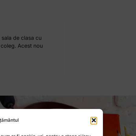
 sala de clasa cu
u coleg. Acest nou
țământul
Newsletter