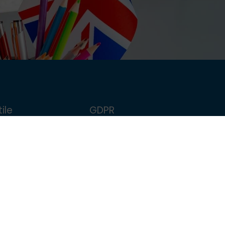
ile
GDPR
FollowMe
Politica de confidențialitate
școlar
Politica de Cookie
Termeni și condiții