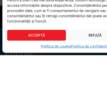
Pentru a oferi cea mai bună experiență, folosim tehnologii, 
accesa informațiile despre dispozitive. Consimțământul pe
procesăm date, cum ar fi comportamentul de navigare sau ID
consimțământul sau îți retragi consimțământul dat poate a
funcționalități și funcții.
ACCEPTĂ
REFUZĂ
Politica de cookie
Politica de confidenți
Ceea ce ne ghidează pe toţi cei din echipa
FollowMe este motto-ul
Învaţă zâmbind
. Vrem să
realizăm asta pentru toţi cei care ne trec pragul,
copii sau adulţi.