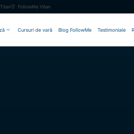
Titan
FollowMe Vitan
ză
Cursuri de vară
Blog FollowMe
Testimoniale