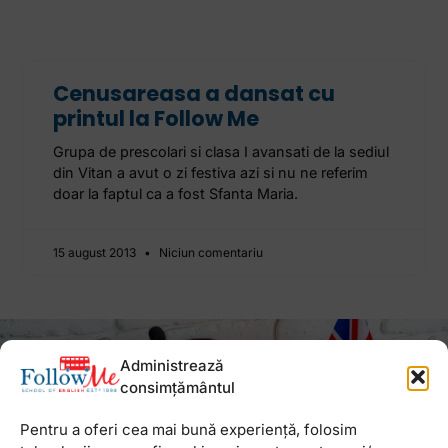
Cenusareasa a dansat cu
printul la Follow Me
Grupa de prescolari si clasa I avansati de la sediul
din Vitan a avut o zi festiva azi si nu ne referim
doar la faptul ca a fost Sfanta Maria.
15 august 2013
Niciun comentariu
Administrează
Newsletter
consimțământul
Pentru a oferi cea mai bună experiență, folosim