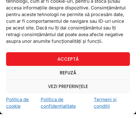
tehnologii, cum ar fi cookie-uri, pentru a stoca și/sau
accesa informațiile despre dispozitive. Consimțământul
pentru aceste tehnologii ne permite să procesăm date,
cum ar fi comportamentul de navigare sau ID-uri unice
pe acest site. Dacă nu îți dai consimțământul sau îți
retragi consimțământul dat poate avea afecte negative
Ceea ce ne ghidează pe toţi cei din echipa FollowMe
asupra unor anumite funcționalități și funcții.
este motto-ul
Învaţă zâmbind
. Vrem să realizăm asta
pentru toţi cei care ne trec pragul, copii sau adulţi.
ACCEPTĂ
Locații
FollowMe Dr. Taberei
REFUZĂ
FollowMe Ghencea
VEZI PREFERINȚELE
FollowMe Titan
FollowMe Vitan
Politica de
Politica de
Termeni și
cookie
confidențialitate
condiții
Informații Utile
Regulament FollowMe
Structură an școlar
Contact