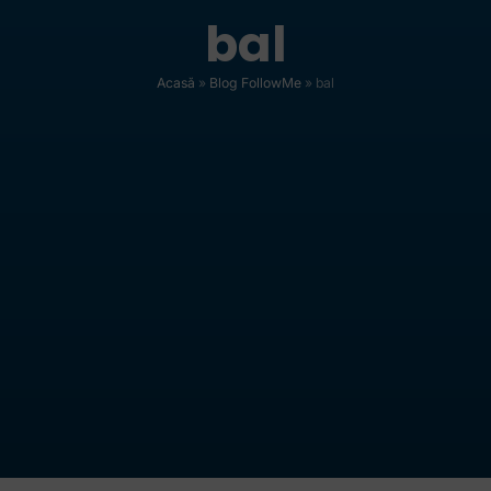
bal
Acasă
»
Blog FollowMe
»
bal