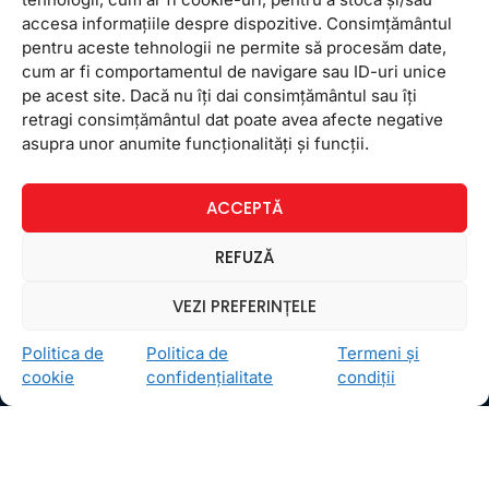
accesa informațiile despre dispozitive. Consimțământul
pentru aceste tehnologii ne permite să procesăm date,
cum ar fi comportamentul de navigare sau ID-uri unice
pe acest site. Dacă nu îți dai consimțământul sau îți
retragi consimțământul dat poate avea afecte negative
Ceea ce ne ghidează pe toţi cei din echipa FollowMe
asupra unor anumite funcționalități și funcții.
este motto-ul
Învaţă zâmbind
. Vrem să realizăm asta
pentru toţi cei care ne trec pragul, copii sau adulţi.
ACCEPTĂ
Locații
FollowMe Dr. Taberei
REFUZĂ
FollowMe Ghencea
VEZI PREFERINȚELE
FollowMe Titan
FollowMe Vitan
Politica de
Politica de
Termeni și
cookie
confidențialitate
condiții
Informații Utile
Regulament FollowMe
Structură an școlar
Contact