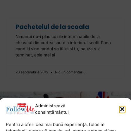
Pachetelul de la scoala
Nimanui nu-i plac cozile interminabile de la
chioscul din curtea sau din interiorul scolii. Pana
cand iti vine randul sa iti iei si tu, pauza s-a
terminat, abia mai ai
20 septembrie 2012
Niciun comentariu
Newsletter
Administrează
consimțământul
Pentru a oferi cea mai bună experiență, folosim
tehnologii, cum ar fi cookie-uri, pentru a stoca și/sau