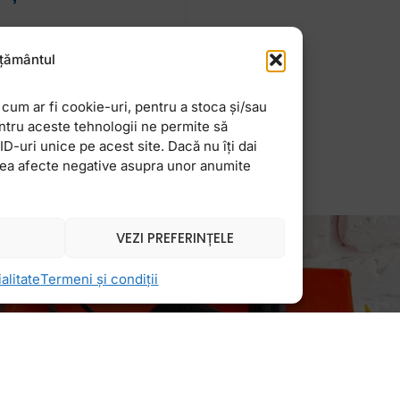
e și prenumele tău pe
țământul
zitări? Deși internetul
cum ar fi cookie-uri, pentru a stoca și/sau
ntru aceste tehnologii ne permite să
-uri unice pe acest site. Dacă nu îți dai
vea afecte negative asupra unor anumite
VEZI PREFERINȚELE
alitate
Termeni și condiții
Newsletter