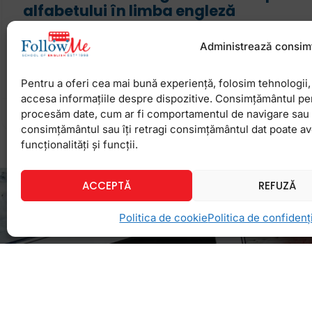
alfabetului în limba engleză
Fă o probă rapidă: închide ochii și rostește numel
Administrează consim
litere, în engleză. Te-ai descurcat din prima, fără e
abundă de cântece prin care cei
Pentru a oferi cea mai bună experiență, folosim tehnologii, 
accesa informațiile despre dispozitive. Consimțământul pe
procesăm date, cum ar fi comportamentul de navigare sau ID
8 aprilie 2021
Niciun comentariu
consimțământul sau îți retragi consimțământul dat poate a
funcționalități și funcții.
ACCEPTĂ
REFUZĂ
Politica de cookie
Politica de confidenți