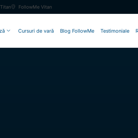
Titan
FollowMe Vitan
ză
Cursuri de vară
Blog FollowMe
Testimoniale