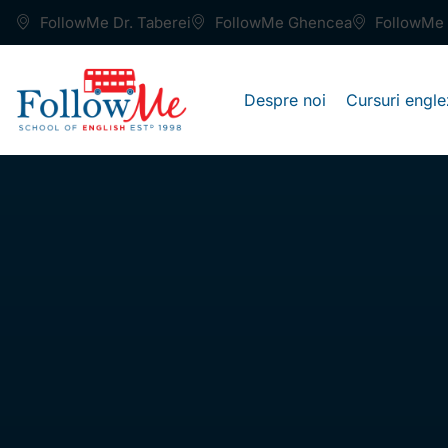
FollowMe Dr. Taberei
FollowMe Ghencea
FollowMe 
Despre noi
Cursuri engle