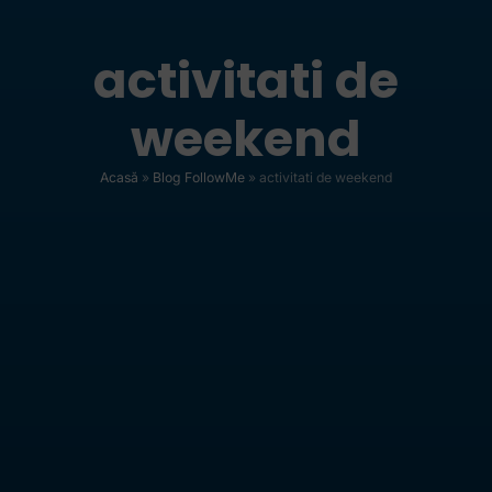
activitati de
weekend
Acasă
»
Blog FollowMe
»
activitati de weekend