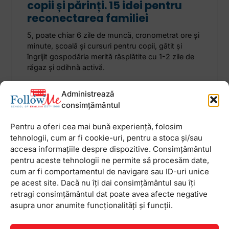
copii și părinți. 15 idei pentru
reconectarea familiei
5, poate chiar 6 zile de muncă, cronometrat ore și
minute, școală și cursuri pentru copii, gătit și
îngrijit gospodăria merită răsplătite cu 1-2 zile de
răgaz și odihnă activă.
Administrează
29 iulie 2024
Niciun comentariu
consimțământul
Pentru a oferi cea mai bună experiență, folosim
tehnologii, cum ar fi cookie-uri, pentru a stoca și/sau
accesa informațiile despre dispozitive. Consimțământul
Newsletter
pentru aceste tehnologii ne permite să procesăm date,
cum ar fi comportamentul de navigare sau ID-uri unice
pe acest site. Dacă nu îți dai consimțământul sau îți
retragi consimțământul dat poate avea afecte negative
asupra unor anumite funcționalități și funcții.