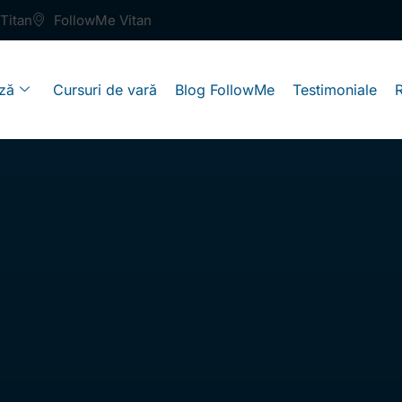
Titan
FollowMe Vitan
ză
Cursuri de vară
Blog FollowMe
Testimoniale