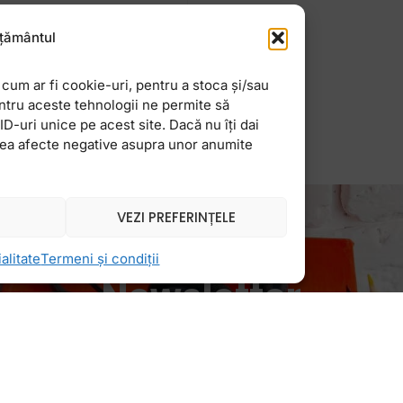
persoana si-o
ate sa insemne ca ai
țământul
cum ar fi cookie-uri, pentru a stoca și/sau
ntru aceste tehnologii ne permite să
-uri unice pe acest site. Dacă nu îți dai
vea afecte negative asupra unor anumite
VEZI PREFERINȚELE
alitate
Termeni și condiții
Newsletter