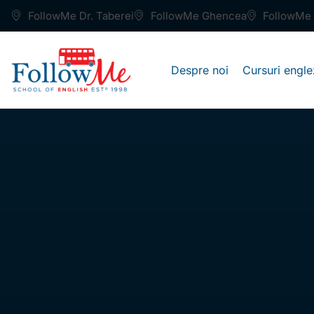
FollowMe Dr. Taberei
FollowMe Ghencea
FollowMe 
Despre noi
Cursuri engle