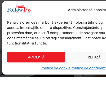
Prejudecata este o idee preconceputa pe care o 
formeaza despre cineva inainte sa il cunoasca. Po
Administrează consim
o parere despre ceva, fara sa stii ce
Pentru a oferi cea mai bună experiență, folosim tehnologii, 
accesa informațiile despre dispozitive. Consimțământul pe
14 martie 2013
Niciun comentariu
procesăm date, cum ar fi comportamentul de navigare sau ID
consimțământul sau îți retragi consimțământul dat poate a
funcționalități și funcții.
ACCEPTĂ
REFUZĂ
Politica de cookie
Politica de confidenți