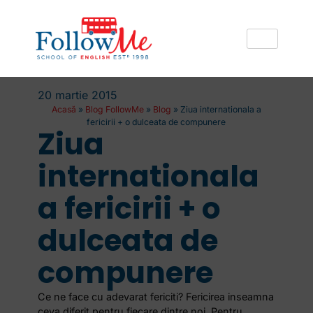
20 martie 2015
Acasă
»
Blog FollowMe
»
Blog
»
Ziua internationala a
fericirii + o dulceata de compunere
Ziua
internationala
a fericirii + o
dulceata de
compunere
Ce ne face cu adevarat fericiti? Fericirea inseamna
ceva diferit pentru fiecare dintre noi. Pentru