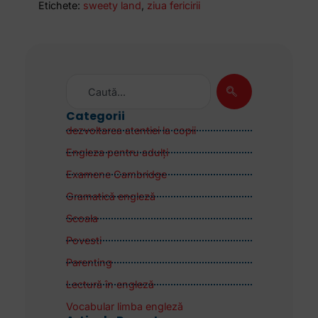
Etichete:
sweety land
,
ziua fericirii
Categorii
dezvoltarea atentiei la copii
Engleza pentru adulţi
Examene Cambridge
Gramatică engleză
Scoala
Povesti
Parenting
Lectură în engleză
Vocabular limba engleză