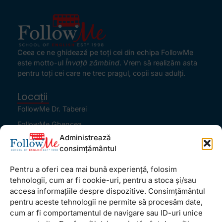
Ceea ce ne ghidează pe toţi cei din echipa FollowMe
este motto-ul
Învaţă zâmbind
. Vrem să realizăm asta
pentru toţi cei care ne trec pragul, copii sau adulţi.
Locații
FollowMe Dr. Taberei
FollowMe Ghencea
Administrează
FollowMe Titan
consimțământul
FollowMe Vitan
Pentru a oferi cea mai bună experiență, folosim
Informații Utile
tehnologii, cum ar fi cookie-uri, pentru a stoca și/sau
Regulament FollowMe
accesa informațiile despre dispozitive. Consimțământul
Structură an școlar
pentru aceste tehnologii ne permite să procesăm date,
cum ar fi comportamentul de navigare sau ID-uri unice
Contact