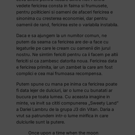
vedete fericirea consta in faima si frumusete,
pentru politicieni si oameni de afaceri fericirea e
sinonima cu cresterea economiei, dar pentru
oamenii de rand, fericirea este o variabila instabila.
Daca e sa ajungem la un numitor comun, ne
putem da seama ca fericirea are de-a face cu
legaturile pe care le cream cu oamenii din jurul
nostru. Ne simtim fericiti pentru ca ii facem pe altii
fericiti si ca zambesc datorita noua. Fericirea data
e fericirea primita, iar un zambet la care am fost
complici e cea mai frumoasa recompensa.
Putem spune cu mana pe inima ca fericirea poate
fi data lejer de dulciuri, iar o lume cu bunatati ar
bucura pe toata lumea. Cu aceasta imagine in
minte, va invit sa cititi compunerea „Sweety Land”
a Dariei Lambru de la grupa J3 din Vitan. Daria a
vrut sa patrundem intr-o lume mirifica in care
dulciurile sunt la putere.
Once upon a time when the moon