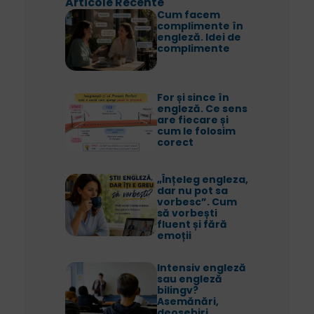
Articole Recente
Cum facem
complimente în
engleză. Idei de
complimente
For și since în
engleză. Ce sens
are fiecare și
cum le folosim
corect
„Înțeleg engleza,
dar nu pot sa
vorbesc”. Cum
să vorbești
fluent și fără
emoții
Intensiv engleză
sau engleză
bilingv?
Asemănări,
deosebiri,