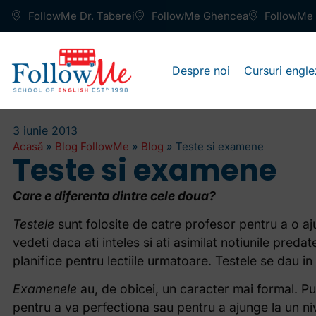
FollowMe Dr. Taberei
FollowMe Ghencea
FollowMe 
Despre noi
Cursuri engle
3 iunie 2013
Acasă
»
Blog FollowMe
»
Blog
»
Teste si examene
Teste si examene
Care e diferenta dintre cele doua?
Testele
sunt folosite de catre profesor pentru a o ajut
vedeti daca ati inteles si ati asimilat notiunile pred
planifice pentru lectiile urmatoare. Testele se dau in 
Examenele
au, de obicei, un caracter mai formal. P
pentru a va perfectiona sau pentru a ajunge la un n