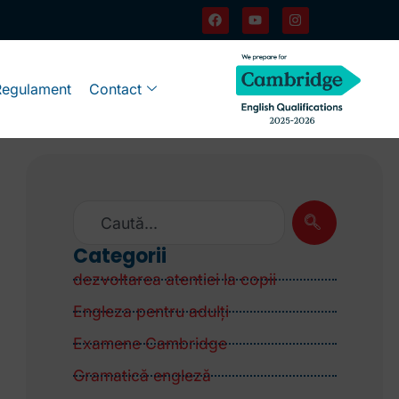
Regulament
Contact
Categorii
dezvoltarea atentiei la copii
Engleza pentru adulţi
Examene Cambridge
Gramatică engleză