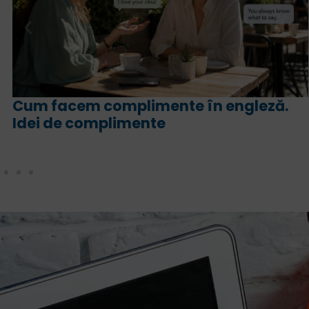
eză.
For și since în engleză. Ce sens are
fiecare și cum le folosim corect