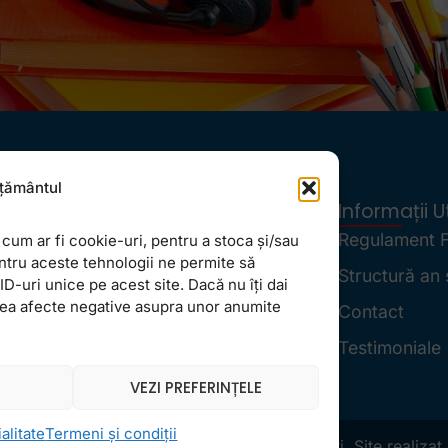
țământul
Locații
Informații Ut
FollowMe Dr. Taberei
Regulament 
cum ar fi cookie-uri, pentru a stoca și/sau
ntru aceste tehnologii ne permite să
FollowMe Ghencea
Structură an 
-uri unice pe acest site. Dacă nu îți dai
vea afecte negative asupra unor anumite
FollowMe Titan
Contact
FollowMe Vitan
Testimoniale
VEZI PREFERINȚELE
alitate
Termeni și condiții
ht 2026 FollowMe: Cursuri engleză București. Site realizat