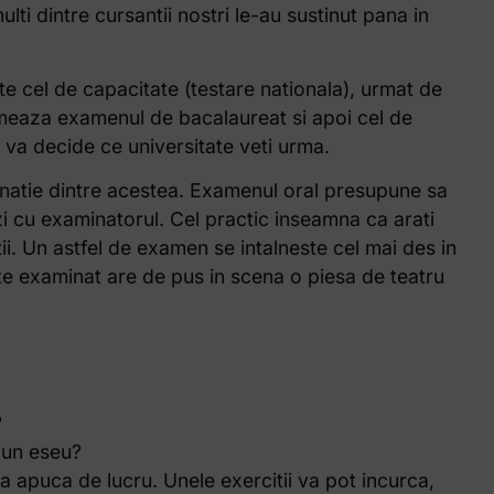
ti dintre cursantii nostri le-au sustinut pana in
e cel de capacitate (testare nationala), urmat de
rmeaza examenul de bacalaureat si apoi cel de
 va decide ce universitate veti urma.
inatie dintre acestea. Examenul oral presupune sa
zi cu examinatorul. Cel practic inseamna ca arati
ii. Un astfel de examen se intalneste cel mai des in
este examinat are de pus in scena o piesa de teatru
?
 un eseu?
a va apuca de lucru. Unele exercitii va pot incurca,