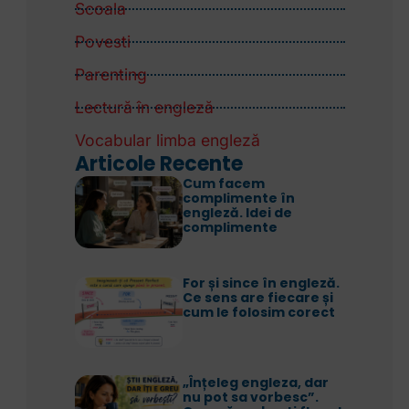
Scoala
Povesti
Parenting
Lectură în engleză
Vocabular limba engleză
Articole Recente
Cum facem
complimente în
engleză. Idei de
complimente
For și since în engleză.
Ce sens are fiecare și
cum le folosim corect
„Înțeleg engleza, dar
nu pot sa vorbesc”.