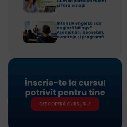
Cum să vorbești fluent
și fără emoții
Intensiv engleză sau
engleză bilingv?
Asemănări, deosebiri,
avantaje și programă
Înscrie-te la cursul
potrivit pentru tine
DESCOPERĂ CURSURILE