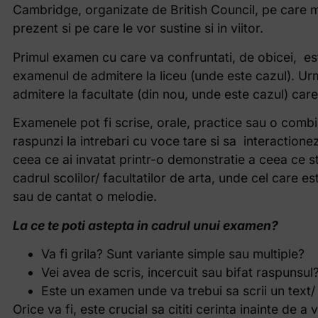
Cambridge, organizate de British Council, pe care mul
prezent si pe care le vor sustine si in viitor.
Primul examen cu care va confruntati, de obicei, est
examenul de admitere la liceu (unde este cazul). U
admitere la facultate (din nou, unde este cazul) care
Examenele pot fi scrise, orale, practice sau o comb
raspunzi la intrebari cu voce tare si sa interactione
ceea ce ai invatat printr-o demonstratie a ceea ce st
cadrul scolilor/ facultatilor de arta, unde cel care 
sau de cantat o melodie.
La ce te poti astepta in cadrul unui examen?
Va fi grila? Sunt variante simple sau multiple?
Vei avea de scris, incercuit sau bifat raspunsul
Este un examen unde va trebui sa scrii un text/
Orice va fi, este crucial sa cititi cerinta inainte de 