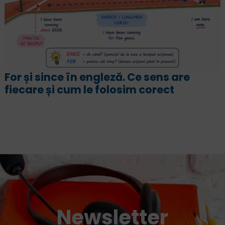
„Înțeleg engleza, dar nu pot sa
vorbesc”. Cum să vorbești fluent și
emoții
Newsletter