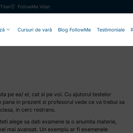
Titan
FollowMe Vitan
ză
Cursuri de vară
Blog FollowMe
Testimoniale
a pe ea/ el, cat si pe voi. Cu ajutorul testelor
ate pana in prezent si profesorul vede ce va trebui sa
clasa, in cerc restrans.
uteti alege sa dati examene la o anumita materie,
ivel mai avansat. Un exemplu ar fi examenele