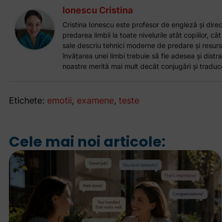
Ionescu Cristina
Cristina Ionescu este profesor de engleză și direct
predarea limbii la toate nivelurile atât copiilor, cât
sale descriu tehnici moderne de predare și resurs
învățarea unei limbi trebuie să fie adesea și distrac
noastre merită mai mult decât conjugări și traduce
Etichete:
emotii
,
examene
,
teste
Cele mai noi articole: