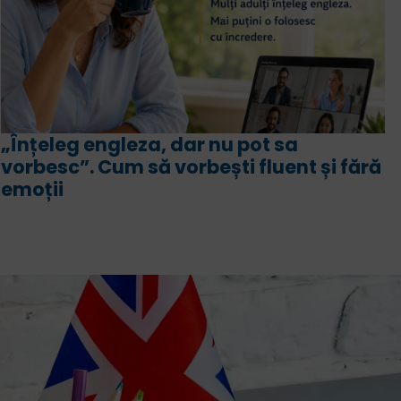
Intensiv engleză sau engleză biling
Asemănări, deosebiri, avantaje și
 fără
programă