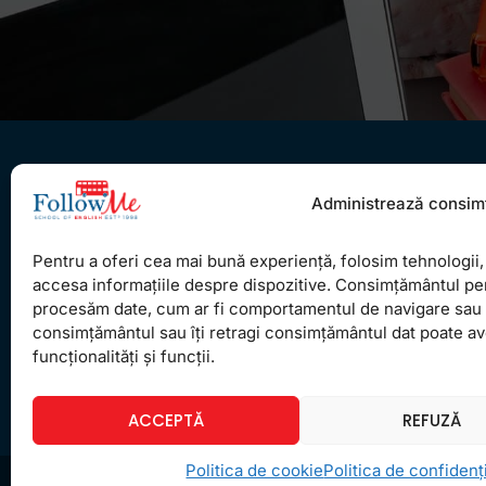
Administrează consim
Pentru a oferi cea mai bună experiență, folosim tehnologii, 
Ceea ce ne ghidează pe toţi cei din echipa
accesa informațiile despre dispozitive. Consimțământul pe
procesăm date, cum ar fi comportamentul de navigare sau ID
FollowMe este motto-ul
Învaţă zâmbind
. Vrem să
consimțământul sau îți retragi consimțământul dat poate a
realizăm asta pentru toţi cei care ne trec pragul,
funcționalități și funcții.
copii sau adulţi.
ACCEPTĂ
REFUZĂ
Politica de cookie
Politica de confidenți
© Copyrig