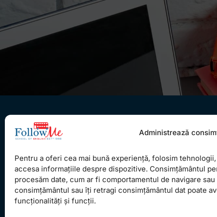
Administrează consim
Pentru a oferi cea mai bună experiență, folosim tehnologii, 
Ceea ce ne ghidează pe toţi cei din echipa
accesa informațiile despre dispozitive. Consimțământul pe
procesăm date, cum ar fi comportamentul de navigare sau ID
FollowMe este motto-ul
Învaţă zâmbind
. Vrem să
consimțământul sau îți retragi consimțământul dat poate a
realizăm asta pentru toţi cei care ne trec pragul,
funcționalități și funcții.
copii sau adulţi.