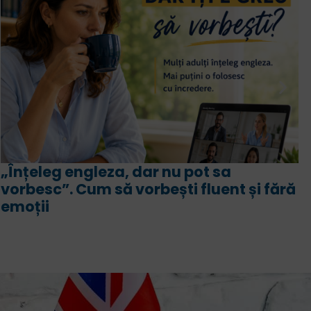
Intensiv engleză sau engleză bilingv?
Asemănări, deosebiri, avantaje și
ră
programă