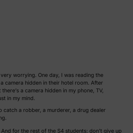
 very worrying. One day, I was reading the
a camera hidden in their hotel room. After
at there’s a camera hidden in my phone, TV,
ust in my mind.
to catch a robber, a murderer, a drug dealer
ng.
nd for the rest of the S4 students: don’t give up