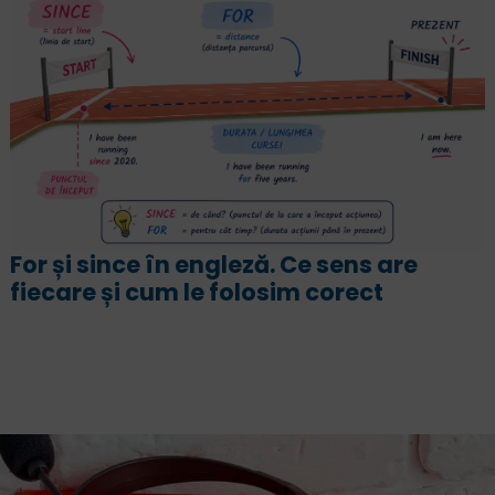
„Înțeleg engleza, dar nu pot sa
vorbesc”. Cum să vorbești fluent și fă
emoții