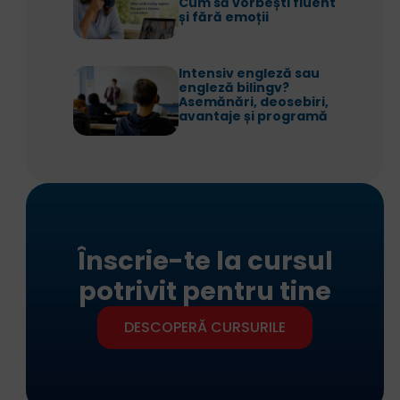
Cum să vorbești fluent
și fără emoții
Intensiv engleză sau
engleză bilingv?
Asemănări, deosebiri,
avantaje și programă
Înscrie-te la cursul
potrivit pentru tine
DESCOPERĂ CURSURILE