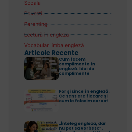
Scoala
Povesti
Parenting
Lectură în engleză
Vocabular limba engleză
Articole Recente
Cum facem
complimente în
engleză. Idei de
complimente
For și since în engleză.
Ce sens are fiecare și
cum le folosim corect
„Înțeleg engleza, dar
nu pot sa vorbesc”.