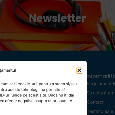
Newsletter
țământul
Locații
Informații Ut
FollowMe Dr. Taberei
Regulament 
cum ar fi cookie-uri, pentru a stoca și/sau
ntru aceste tehnologii ne permite să
FollowMe Ghencea
Structură an 
-uri unice pe acest site. Dacă nu îți dai
vea afecte negative asupra unor anumite
FollowMe Titan
Contact
FollowMe Vitan
Testimoniale