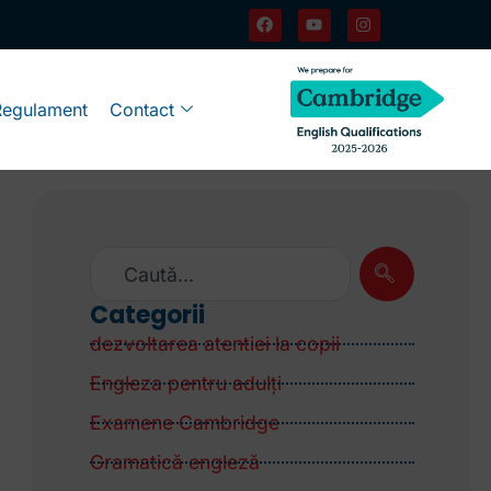
Regulament
Contact
Categorii
dezvoltarea atentiei la copii
Engleza pentru adulţi
Examene Cambridge
Gramatică engleză