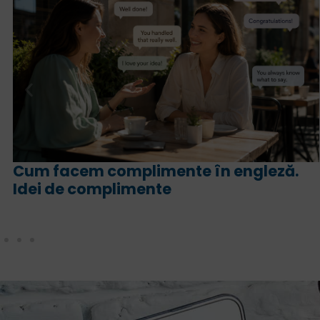
.
For și since în engleză. Ce sens are
fiecare și cum le folosim corect