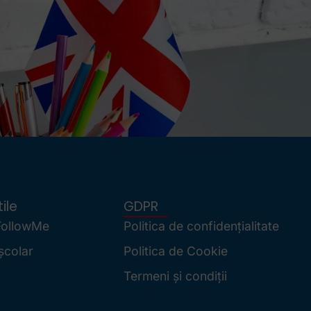
ile
GDPR
FollowMe
Politica de confidențialitate
școlar
Politica de Cookie
Termeni și condiții