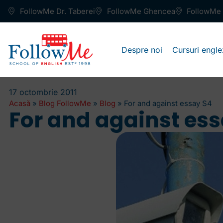
FollowMe Dr. Taberei
FollowMe Ghencea
FollowMe 
Despre noi
Cursuri engle
17 octombrie 2011
Acasă
»
Blog FollowMe
»
Blog
»
For and against essay S4
For and against es