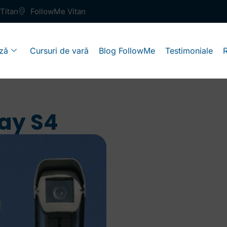
Titan
FollowMe Vitan
ză
Cursuri de vară
Blog FollowMe
Testimoniale
say S4